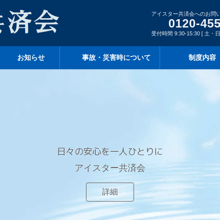
アイスター共済会へのお問
0120-45
受付時間 9:30-15:30 [ 土
お知らせ
事故・災害時について
制度内容
日々の安心を一人ひとりに
アイスター共済会
詳細