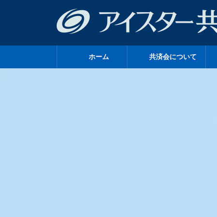
コ
ナ
ン
ビ
テ
ゲ
ン
ー
ツ
シ
へ
ョ
ホーム
共済会について
ス
ン
キ
に
ッ
移
プ
動