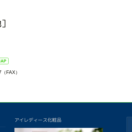
地］
MAP
7（FAX）
アイレディース化粧品